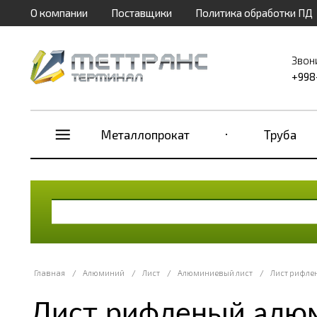
О компании
Поставщики
Политика обработки ПД
Звон
+998
Металлопрокат
Труба
Главная
/
Алюминий
/
Лист
/
Алюминиевый лист
/
Лист рифле
Лист рифленый алюм