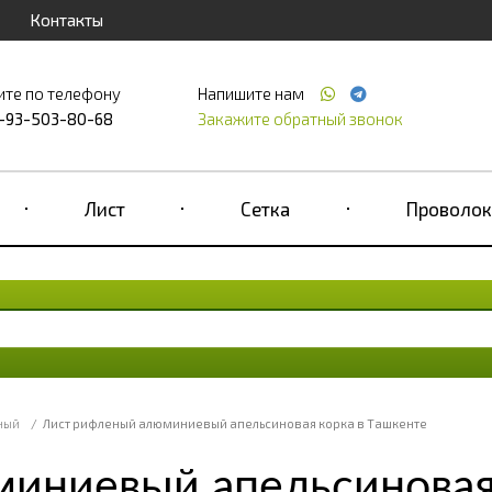
Контакты
ите по телефону
Напишите нам
-93-503-80-68
Закажите обратный звонок
Лист
Сетка
Проволок
ный
/
Лист рифленый алюминиевый апельсиновая корка в Ташкенте
иниевый апельсиновая 