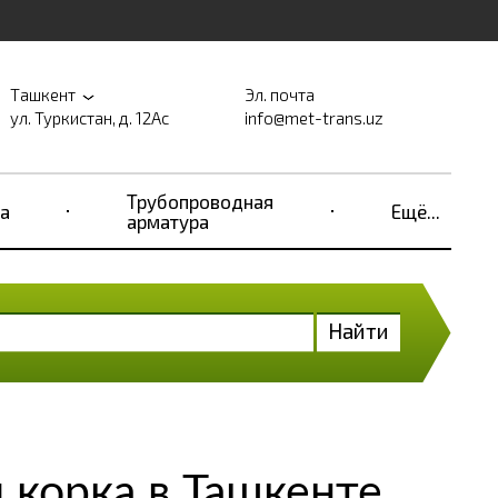
Ташкент
Эл. почта
ул. Туркистан, д. 12Ас
info@met-trans.uz
Трубопроводная
а
Ещё...
арматура
Найти
корка в Ташкенте