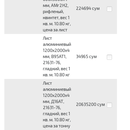
мм, АМг2Н2,
224694
сум
рифленый,
квинтет, вес 1
кв. м. 10.80 кг,
цена за лист
Лист
алюминиевый
1200x2000x4
мм, В95АТ1,
34965
сум
21631-76,
гладкий, вес 1
кв. м. 10.80 кг
Лист
алюминиевый
1200x2000x4
мм, Д16АТ,
20635200
сум
21631-76,
гладкий, вес 1
кв. м. 10.80 кг,
цена за тонну